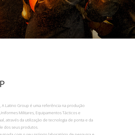
P
, A Latino Group é uma referência na produção
 Uniformes Militares, Equipamentos Tácticos e
l, através da utilização de tecnologia de ponta e da
de dos seus produtos.
quipada com o seu próprio laboratório de pesquisa e