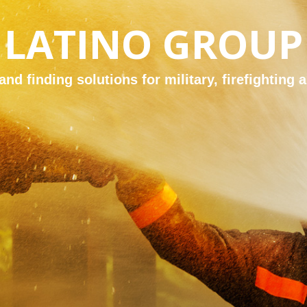
LATINO GROUP
nd finding solutions for military, firefighting