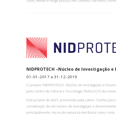
curto, médio e longo prazo) com Clientes, Parceiros, Forne
NIDPROTECH –Núcleo de Investigação e 
01-01-2017 a 31-12-2019
O projeto “NIDPROTECH –Núcleo de Investigação e Desenv
pelo Centro de Ciência e Tecnologia Têxtil (2C2T) da Univ
Este projeto de I&DT, promovido pela Latino -Confecções 
constituição de um núcleo de investigação e desenvolvimen
principalmente, riscos de natureza mecânica como corte, 