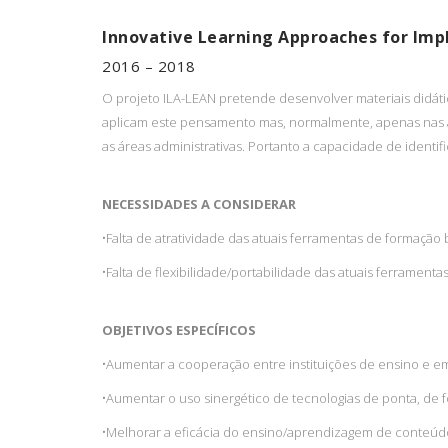
Innovative Learning Approaches for Imp
2016 – 2018
O projeto ILA-LEAN pretende desenvolver materiais didá
aplicam este pensamento mas, normalmente, apenas nas 
as áreas administrativas. Portanto a capacidade de identi
NECESSIDADES A CONSIDERAR
•
Falta de atratividade das atuais ferramentas de formação
•
Falta de flexibilidade/portabilidade das atuais ferramenta
OBJETIVOS ESPECÍFICOS
•
Aumentar a cooperação entre instituições de ensino e e
•
Aumentar o uso sinergético de tecnologias de ponta, de
•
Melhorar a eficácia do ensino/aprendizagem de conteúdos