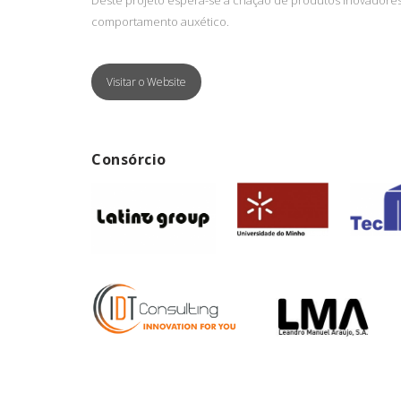
Deste projeto espera-se a criação de produtos inovadores,
comportamento auxético.
Visitar o Website
Consórcio