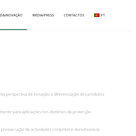
ID&INOVAÇÃO
MEDIA/PRESS
CONTACTOS
PT
ma perspectiva de inovação e diferenciação dos produtos
almente para aplicações nos domínios da protecção
 prossecução de actividades conjuntas e duradouras (a