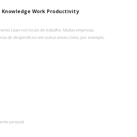
d Knowledge Work Productivity
ento Lean nos locais de trabalho. Muitas empresas
cia de desperdícios em outras áreas como, por exemplo,
ento pessoal;