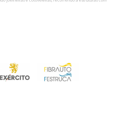
ndo joelheiras e cotoveleiras, recorrendo a estruturas com