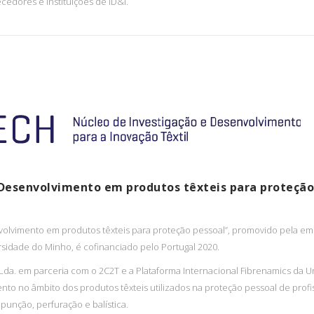
cedores e Instituições de ID&i.
Desenvolvimento em produtos têxteis para proteção
olvimento em produtos têxteis para proteção pessoal”, promovido pela em
ersidade do Minho, é cofinanciado pelo Portugal 2020.
Lda. em parceria com o 2C2T e a Plataforma Internacional Fibrenamics da U
to no âmbito dos produtos têxteis utilizados na proteção pessoal de profissi
punção, perfuração e balística.