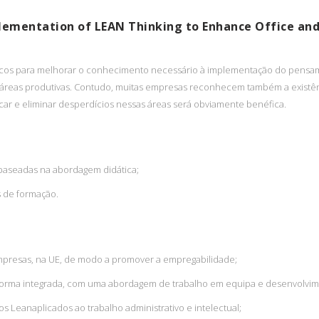
lementation of LEAN Thinking to Enhance Office an
ticos para melhorar o conhecimento necessário à implementação do pensam
áreas produtivas. Contudo, muitas empresas reconhecem também a existên
ficar e eliminar desperdícios nessas áreas será obviamente benéfica.
 baseadas na abordagem didática;
s de formação.
mpresas, na UE, de modo a promover a empregabilidade;
 forma integrada, com uma abordagem de trabalho em equipa e desenvolvim
 Leanaplicados ao trabalho administrativo e intelectual;