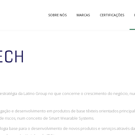
SOBRE NÓS
MARCAS
CERTIFICAÇÕES
estratégia da Latino Group no que concerne o crescimento do negócio, nu
tigação e desenvolvimento em produtos de base têxteis orientados princip
o de riscos, num conceito de Smart Wearable Systems.
logia base para o desenvolvimento de novos produtos e serviços através da