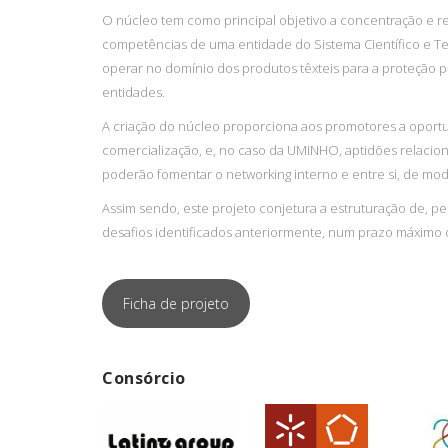
O núcleo tem como principal objetivo a concentração e re
competências de uma entidade do Sistema Científico e Tec
operar no domínio dos produtos têxteis para a proteção 
entidades.
A criação do núcleo proporciona aos promotores a oport
comercialização, e, no caso da UMINHO, aptidões relacio
poderão fomentar o networking interno e entre si, de mo
Assim sendo, este projeto conjetura a estruturação de, pe
desafios identificados anteriormente, num prazo máximo 
Ficha de projeto
Consórcio