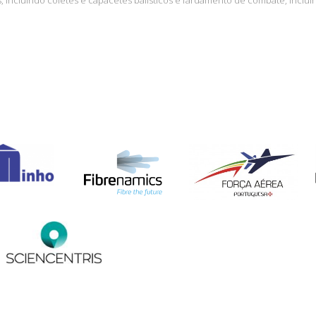
 incluindo coletes e capacetes balísticos e fardamento de combate, inclui