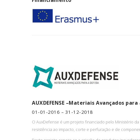
Financiamento
AUXDEFENSE –Materiais Avançados para 
01-01-2016 – 31-12-2018
O AuxDefense é um projeto financiado pelo Ministério d
resistência ao impacto, corte e perfuração e de compone