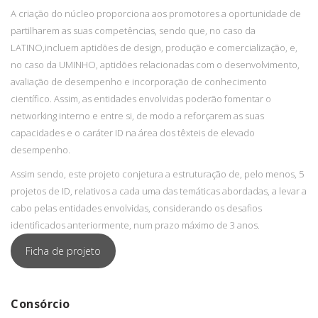
A criação do núcleo proporciona aos promotores a oportunidade de
partilharem as suas competências, sendo que, no caso da
LATINO,incluem aptidões de design, produção e comercialização, e,
no caso da UMINHO, aptidões relacionadas com o desenvolvimento,
avaliação de desempenho e incorporação de conhecimento
científico. Assim, as entidades envolvidas poderão fomentar o
networking interno e entre si, de modo a reforçarem as suas
capacidades e o caráter ID na área dos têxteis de elevado
desempenho.
Assim sendo, este projeto conjetura a estruturação de, pelo menos, 5
projetos de ID, relativos a cada uma das temáticas abordadas, a levar a
cabo pelas entidades envolvidas, considerando os desafios
identificados anteriormente, num prazo máximo de 3 anos.
Ficha de projeto
Consórcio