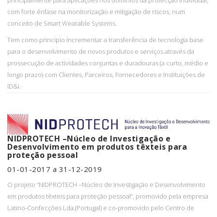
principalmente para aplicações nos domínios da protecção individual,
com forte ênfase na monitorização e mitigação de riscos, num
conceito de Smart Wearable Systems.
Tem como principio incrementar a transferência de tecnologia base
para o desenvolvimento de novos produtos e serviços através da
prossecução de actividades conjuntas e duradouras (a curto, médio e
longo prazo) com Clientes, Parceiros, Fornecedores e Instituições de
ID&i.
NIDPROTECH –Núcleo de Investigação e
Desenvolvimento em produtos têxteis para
proteção pessoal
01-01-2017 a 31-12-2019
O projeto “NIDPROTECH –Núcleo de Investigação e Desenvolvimento
em produtos têxteis para proteção pessoal”, promovido pela empresa
Latino-Confecções Lda.(Portugal) e co-promovido pelo Centro de