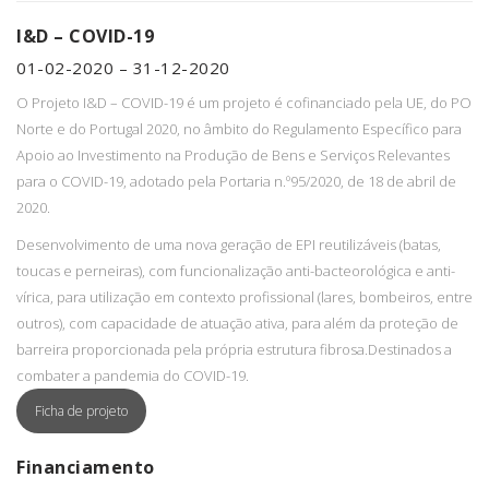
I&D – COVID-19
01-02-2020 – 31-12-2020
O Projeto I&D – COVID-19 é um projeto é cofinanciado pela UE, do PO
Norte e do Portugal 2020, no âmbito do Regulamento Específico para
Apoio ao Investimento na Produção de Bens e Serviços Relevantes
para o COVID-19, adotado pela Portaria n.º95/2020, de 18 de abril de
2020.
Desenvolvimento de uma nova geração de EPI reutilizáveis (batas,
toucas e perneiras), com funcionalização anti-bacteorológica e anti-
vírica, para utilização em contexto profissional (lares, bombeiros, entre
outros), com capacidade de atuação ativa, para além da proteção de
barreira proporcionada pela própria estrutura fibrosa.Destinados a
combater a pandemia do COVID-19.
Ficha de projeto
Financiamento