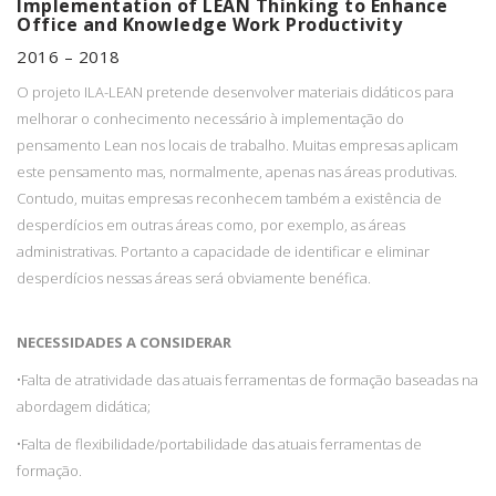
Implementation of LEAN Thinking to Enhance
Office and Knowledge Work Productivity
2016 – 2018
O projeto ILA-LEAN pretende desenvolver materiais didáticos para
melhorar o conhecimento necessário à implementação do
pensamento Lean nos locais de trabalho. Muitas empresas aplicam
este pensamento mas, normalmente, apenas nas áreas produtivas.
Contudo, muitas empresas reconhecem também a existência de
desperdícios em outras áreas como, por exemplo, as áreas
administrativas. Portanto a capacidade de identificar e eliminar
desperdícios nessas áreas será obviamente benéfica.
NECESSIDADES A CONSIDERAR
•
Falta de atratividade das atuais ferramentas de formação baseadas na
abordagem didática;
•
Falta de flexibilidade/portabilidade das atuais ferramentas de
formação.