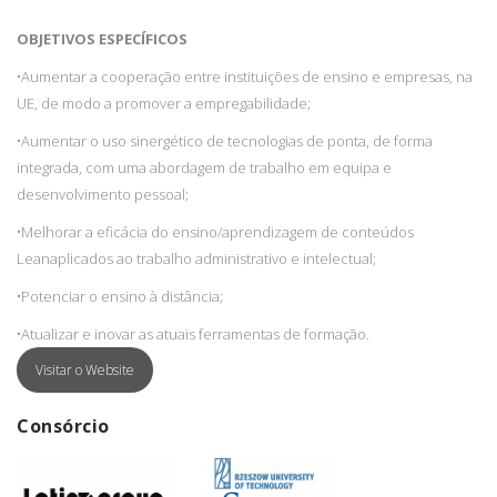
OBJETIVOS ESPECÍFICOS
•
Aumentar a cooperação entre instituições de ensino e empresas, na
UE, de modo a promover a empregabilidade;
•
Aumentar o uso sinergético de tecnologias de ponta, de forma
integrada, com uma abordagem de trabalho em equipa e
desenvolvimento pessoal;
•
Melhorar a eficácia do ensino/aprendizagem de conteúdos
Leanaplicados ao trabalho administrativo e intelectual;
•
Potenciar o ensino à distância;
•
Atualizar e inovar as atuais ferramentas de formação.
Visitar o Website
Consórcio