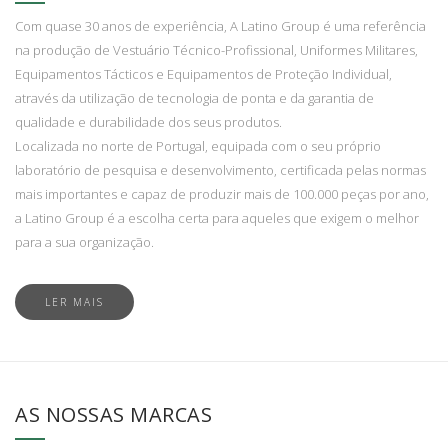
Com quase 30 anos de experiência, A Latino Group é uma referência
na produção de Vestuário Técnico-Profissional, Uniformes Militares,
Equipamentos Tácticos e Equipamentos de Proteção Individual,
através da utilização de tecnologia de ponta e da garantia de
qualidade e durabilidade dos seus produtos.
Localizada no norte de Portugal, equipada com o seu próprio
laboratório de pesquisa e desenvolvimento, certificada pelas normas
mais importantes e capaz de produzir mais de 100.000 peças por ano,
a Latino Group é a escolha certa para aqueles que exigem o melhor
para a sua organização.
LER MAIS
AS NOSSAS MARCAS