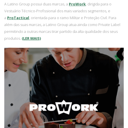
A Latino Group possui duas marcas, a
ProWork
, dirigida para o
Vestuário Técnico-Profissional dos mais variados segmentos, e
a
ProTactical
, orientada para o ramo Militar e Proteção Civil. Para
além das suas marcas, a Latino Group atua ainda como Private Label
permitindo a outras marcas tirar partido da alta qualidade dos seus
produtos.
(LER MAIS)